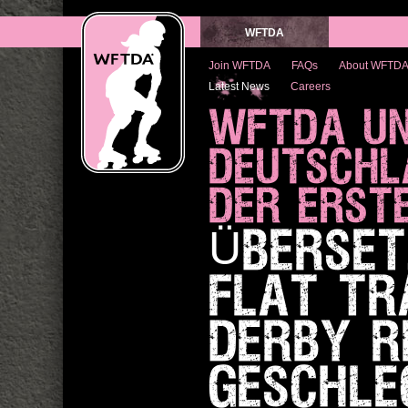
WFTDA
Join WFTDA
FAQs
About WFTD
Latest News
Careers
WFTDA UN
DEUTSCHL
DER ERST
ÜBERSET
FLAT TR
DERBY R
GESCHLE