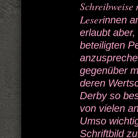
Schreibweise 
Leser
innen a
erlaubt aber,
beteiligten
anzusprechen
gegenüber me
deren Werts
Derby so be
von vielen a
Umso wichtig
Schriftbild z