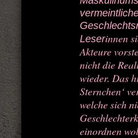
Maskulinums f
vermeintliche
Geschlechtsn
innen s
Leser
Akteure vorste
nicht die Real
wieder. Das h
Sternchen‘ ve
welche sich ni
Geschlechter
einordnen wol