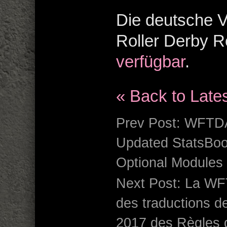
Die deutsche V
Roller Derby 
verfügbar
.
« Back to Late
Prev Post:
WFTDA
Updated StatsBoo
Optional Modules
Next Post:
La WFT
des traductions d
2017 des Règles d